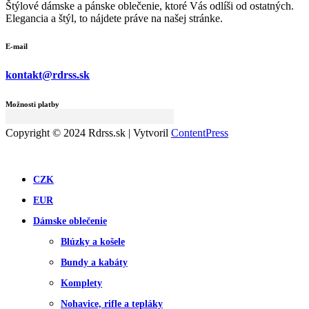
Štýlové dámske a pánske oblečenie, ktoré Vás odlíši od ostatných.
Elegancia a štýl, to nájdete práve na našej stránke.
E-mail
kontakt@rdrss.sk
Možnosti platby
Copyright © 2024 Rdrss.sk | Vytvoril
ContentPress
CZK
EUR
Dámske oblečenie
Blúzky a košele
Bundy a kabáty
Komplety
Nohavice, rifle a tepláky