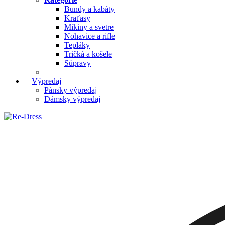
Bundy a kabáty
Kraťasy
Mikiny a svetre
Nohavice a rifle
Tepláky
Tričká a košele
Súpravy
Výpredaj
Pánsky výpredaj
Dámsky výpredaj