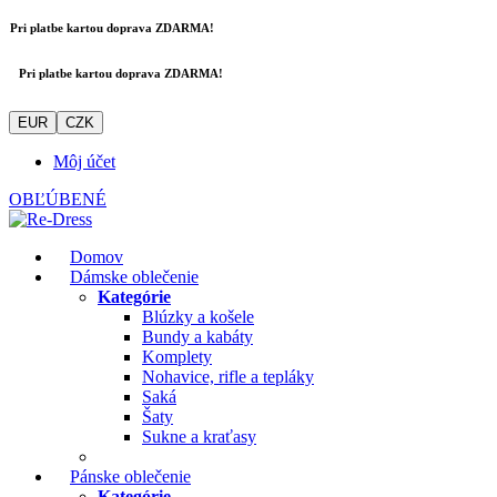
Pri platbe kartou doprava ZDARMA!
Pri platbe kartou doprava ZDARMA!
EUR
CZK
Môj účet
OBĽÚBENÉ
Domov
Dámske oblečenie
Kategórie
Blúzky a košele
Bundy a kabáty
Komplety
Nohavice, rifle a tepláky
Saká
Šaty
Sukne a kraťasy
Pánske oblečenie
Kategórie