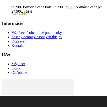
99,90
€
Pôvodná cena bola: 99,90€.
24,90
€
Aktuálna cena je:
24,90€.
s DPH
Na sklade
Informácie
Všeobecné obchodné podmienky
Zásady ochrany osobných údajov
Doprava
Kontakt
Účet
Môj účet
Košík
Obľúbené
Štýlové dámske a pánske oblečenie, ktoré Vás odlíši od ostatných.