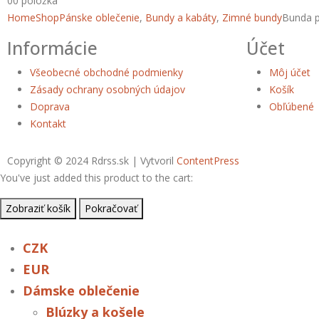
0
0 položka
Home
Shop
Pánske oblečenie
,
Bundy a kabáty
,
Zimné bundy
Bunda p
Informácie
Účet
Všeobecné obchodné podmienky
Môj účet
Zásady ochrany osobných údajov
Košík
Doprava
Obľúbené
Kontakt
Copyright © 2024 Rdrss.sk | Vytvoril
ContentPress
You've just added this product to the cart:
Zobraziť košík
Pokračovať
CZK
EUR
Dámske oblečenie
Blúzky a košele