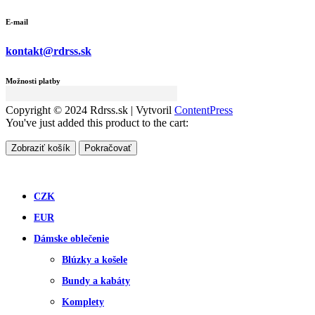
E-mail
kontakt@rdrss.sk
Možnosti platby
Copyright © 2024 Rdrss.sk | Vytvoril
ContentPress
You've just added this product to the cart:
Zobraziť košík
Pokračovať
CZK
EUR
Dámske oblečenie
Blúzky a košele
Bundy a kabáty
Komplety