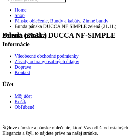
search
Home
Shop
Pánske oblečenie
,
Bundy a kabáty
,
Zimné bundy
Bunda pánska DUCCA NF-SIMPLE zelená (21.11.)
Bunda pánska DUCCA NF-SIMPLE zelená (21.11.)
Informácie
Všeobecné obchodné podmienky
Zásady ochrany osobných údajov
Doprava
Kontakt
Účet
Môj účet
Košík
Obľúbené
Štýlové dámske a pánske oblečenie, ktoré Vás odlíši od ostatných.
Elegancia a štýl, to nájdete práve na našej stránke.