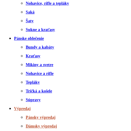
Nohavice, rifle a tepláky
Saká
Šaty
Sukne a kraťasy
Pánske oblečenie
Bundy a kabáty
Kraťasy
Mikiny a svetre
Nohavice a rifle
Tepláky
Tričká a košele
Súpravy
Výpredaj
Pánsky výpredaj
Dámsky výpredaj