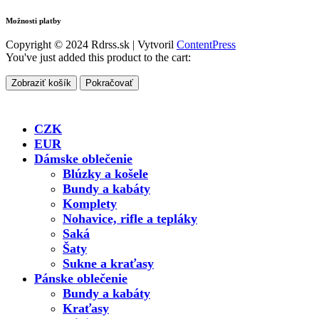
Možnosti platby
Copyright © 2024 Rdrss.sk | Vytvoril
ContentPress
You've just added this product to the cart:
Zobraziť košík
Pokračovať
CZK
EUR
Dámske oblečenie
Blúzky a košele
Bundy a kabáty
Komplety
Nohavice, rifle a tepláky
Saká
Šaty
Sukne a kraťasy
Pánske oblečenie
Bundy a kabáty
Kraťasy