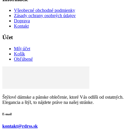
Všeobecné obchodné podmienky
Zásady ochrany osobných údajov
Doprava
Kontakt
Účet
Môj účet
Košík
Obľúbené
Štýlové dámske a pánske oblečenie, ktoré Vás odlíši od ostatných.
Elegancia a štýl, to nájdete práve na našej stránke.
E-mail
kontakt@rdrss.sk