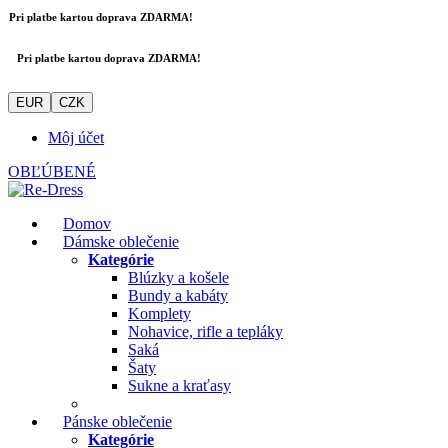
Pri platbe kartou doprava ZDARMA!
Pri platbe kartou doprava ZDARMA!
EUR
CZK
Môj účet
OBĽÚBENÉ
Domov
Dámske oblečenie
Kategórie
Blúzky a košele
Bundy a kabáty
Komplety
Nohavice, rifle a tepláky
Saká
Šaty
Sukne a kraťasy
Pánske oblečenie
Kategórie