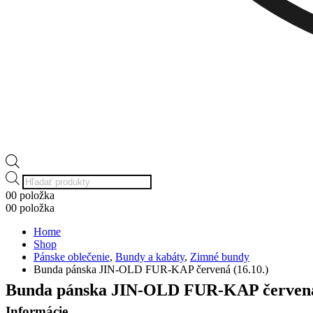
Products
search
0
0 položka
0
0 položka
Home
Shop
Pánske oblečenie
,
Bundy a kabáty
,
Zimné bundy
Bunda pánska JIN-OLD FUR-KAP červená (16.10.)
Bunda pánska JIN-OLD FUR-KAP červená 
Informácie