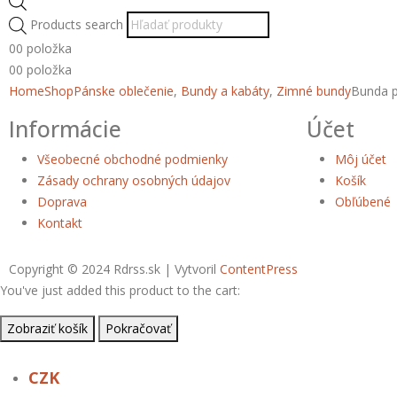
Products search
0
0 položka
0
0 položka
Home
Shop
Pánske oblečenie
,
Bundy a kabáty
,
Zimné bundy
Bunda p
Informácie
Účet
Všeobecné obchodné podmienky
Môj účet
Zásady ochrany osobných údajov
Košík
Doprava
Obľúbené
Kontakt
Copyright © 2024 Rdrss.sk | Vytvoril
ContentPress
You've just added this product to the cart:
Zobraziť košík
Pokračovať
CZK