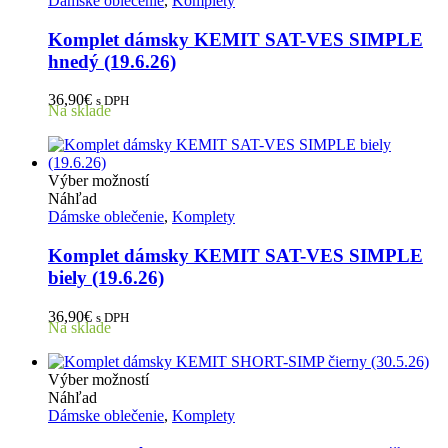
Dámske oblečenie
,
Komplety
viacero
variantov.
Komplet dámsky KEMIT SAT-VES SIMPLE
Možnosti
hnedý (19.6.26)
si
môžete
36,90
€
s DPH
vybrať
Na sklade
na
stránke
produktu.
Tento
Výber možností
produkt
Náhľad
má
Dámske oblečenie
,
Komplety
viacero
variantov.
Komplet dámsky KEMIT SAT-VES SIMPLE
Možnosti
biely (19.6.26)
si
môžete
36,90
€
s DPH
vybrať
Na sklade
na
stránke
produktu.
Tento
Výber možností
produkt
Náhľad
má
Dámske oblečenie
,
Komplety
viacero