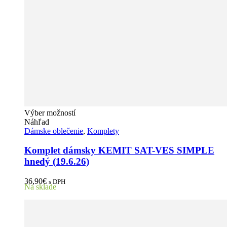
Tento
Výber možností
produkt
Náhľad
má
Dámske oblečenie
,
Komplety
viacero
variantov.
Komplet dámsky KEMIT SAT-VES SIMPLE
Možnosti
hnedý (19.6.26)
si
môžete
36,90
€
s DPH
vybrať
Na sklade
na
stránke
produktu.