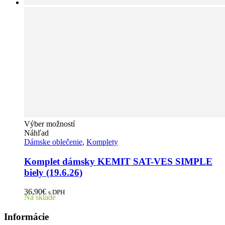
Tento
Výber možností
produkt
Náhľad
má
Dámske oblečenie
,
Komplety
viacero
variantov.
Komplet dámsky KEMIT SAT-VES SIMPLE
Možnosti
biely (19.6.26)
si
môžete
36,90
€
s DPH
vybrať
Na sklade
na
stránke
Informácie
produktu.