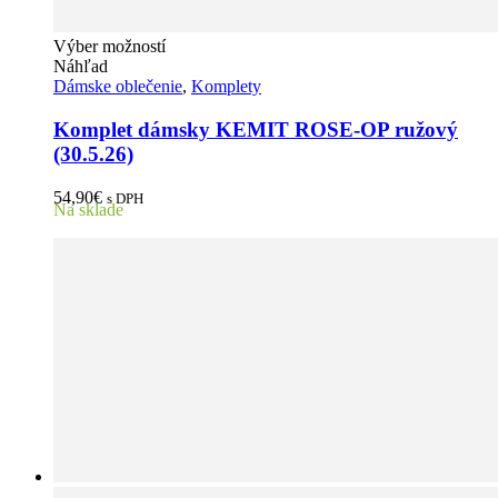
Tento
Výber možností
produkt
Náhľad
má
Dámske oblečenie
,
Komplety
viacero
variantov.
Komplet dámsky KEMIT ROSE-OP ružový
Možnosti
(30.5.26)
si
môžete
54,90
€
s DPH
vybrať
Na sklade
na
stránke
produktu.