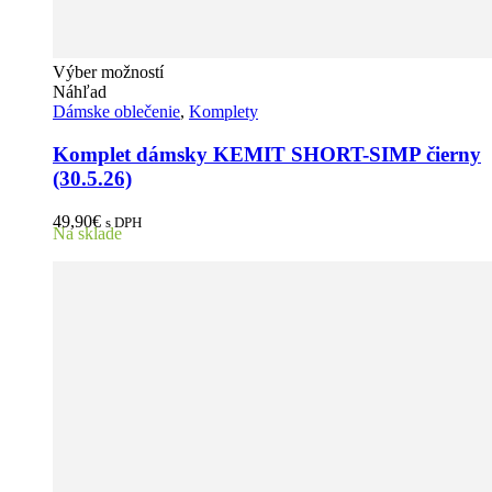
Tento
Výber možností
produkt
Náhľad
má
Dámske oblečenie
,
Komplety
viacero
variantov.
Komplet dámsky KEMIT SHORT-SIMP čierny
Možnosti
(30.5.26)
si
môžete
49,90
€
s DPH
vybrať
Na sklade
na
stránke
produktu.