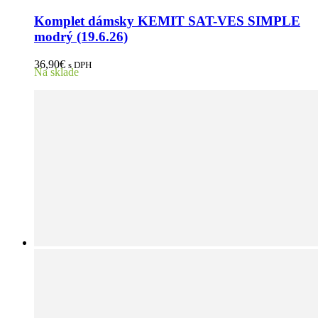
viacero
variantov.
Komplet dámsky KEMIT SAT-VES SIMPLE
Možnosti
modrý (19.6.26)
si
môžete
36,90
€
s DPH
vybrať
Na sklade
na
stránke
produktu.