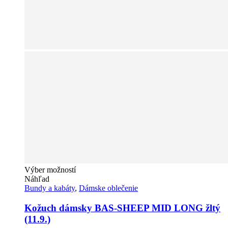
Tento
Výber možností
produkt
Náhľad
má
Bundy a kabáty
,
Dámske oblečenie
viacero
variantov.
Kožuch dámsky BAS-SHEEP MID LONG žltý
Možnosti
(11.9.)
si