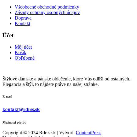
Všeobecné obchodné podmienky
Zásady ochrany osobných údajov
Doprava
Kontakt
Účet
Môj účet
Košík
Obľúbené
Štýlové dámske a pánske oblečenie, ktoré Vás odlíši od ostatných.
Elegancia a štýl, to nájdete práve na našej stránke.
E-mail
kontakt@rdrss.sk
Možnosti platby
Copyright © 2024 Rdrss.sk | Vytvoril
ContentPress