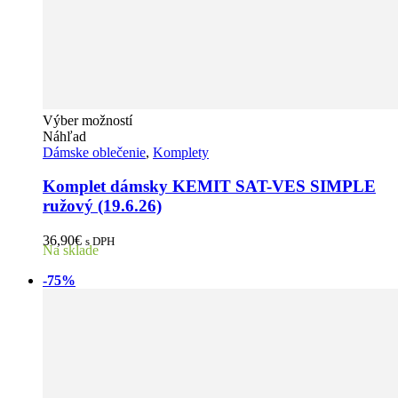
Tento
Výber možností
produkt
Náhľad
má
Dámske oblečenie
,
Komplety
viacero
variantov.
Komplet dámsky KEMIT SAT-VES SIMPLE
Možnosti
ružový (19.6.26)
si
môžete
36,90
€
s DPH
vybrať
Na sklade
na
stránke
-75%
produktu.