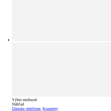
Tento
Výber možností
produkt
Náhľad
má
Dámske oblečenie
,
Komplety