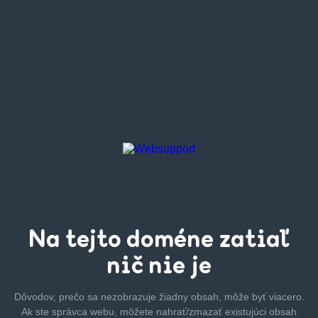
Na tejto
doméne zatiaľ
nič nie je
Dôvodov, prečo sa nezobrazuje žiadny obsah, môže byť
viacero.
Ak ste správca webu, môžete nahrať/zmazať
existujúci obsah