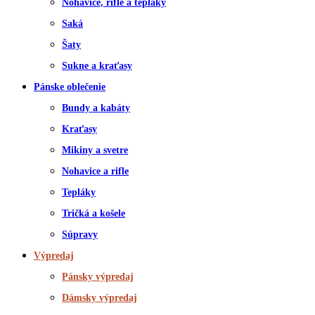
Nohavice, rifle a tepláky
Saká
Šaty
Sukne a kraťasy
Pánske oblečenie
Bundy a kabáty
Kraťasy
Mikiny a svetre
Nohavice a rifle
Tepláky
Tričká a košele
Súpravy
Výpredaj
Pánsky výpredaj
Dámsky výpredaj