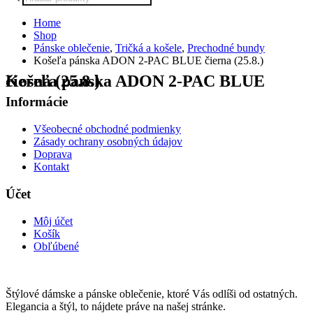
search
Home
Shop
Pánske oblečenie
,
Tričká a košele
,
Prechodné bundy
Košeľa pánska ADON 2-PAC BLUE čierna (25.8.)
Košeľa pánska ADON 2-PAC BLUE čierna (25.8.)
Informácie
Všeobecné obchodné podmienky
Zásady ochrany osobných údajov
Doprava
Kontakt
Účet
Môj účet
Košík
Obľúbené
Štýlové dámske a pánske oblečenie, ktoré Vás odlíši od ostatných.
Elegancia a štýl, to nájdete práve na našej stránke.