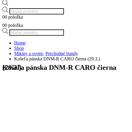
Products
search
0
0 položka
0 PRODUKT
Zobraziť košík
Žiadne produkty v košíku.
0
0 položka
0 PRODUKT
Zobraziť košík
Žiadne produkty v košíku.
Products
search
Home
Shop
Mikiny a svetre
,
Prechodné bundy
Košeľa pánska DNM-R CARO čierna (29.3.)
Košeľa pánska DNM-R CARO čierna (29.3.)