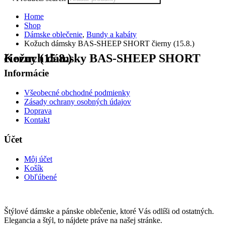
Home
Shop
Dámske oblečenie
,
Bundy a kabáty
Kožuch dámsky BAS-SHEEP SHORT čierny (15.8.)
Kožuch dámsky BAS-SHEEP SHORT čierny (15.8.)
Informácie
Všeobecné obchodné podmienky
Zásady ochrany osobných údajov
Doprava
Kontakt
Účet
Môj účet
Košík
Obľúbené
Štýlové dámske a pánske oblečenie, ktoré Vás odlíši od ostatných.
Elegancia a štýl, to nájdete práve na našej stránke.