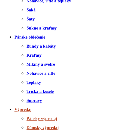
Nohavice, rifle a tepláky
Saká
Šaty
Sukne a kraťasy
Pánske oblečenie
Bundy a kabáty
Kraťasy
Mikiny a svetre
Nohavice a rifle
Tepláky
Tričká a košele
Súpravy
Výpredaj
Pánsky výpredaj
Dámsky výpredaj