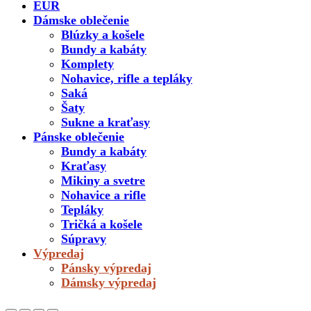
EUR
Dámske oblečenie
Blúzky a košele
Bundy a kabáty
Komplety
Nohavice, rifle a tepláky
Saká
Šaty
Sukne a kraťasy
Pánske oblečenie
Bundy a kabáty
Kraťasy
Mikiny a svetre
Nohavice a rifle
Tepláky
Tričká a košele
Súpravy
Výpredaj
Pánsky výpredaj
Dámsky výpredaj