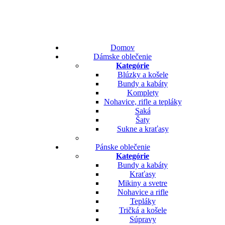
Domov
Dámske oblečenie
Kategórie
Blúzky a košele
Bundy a kabáty
Komplety
Nohavice, rifle a tepláky
Saká
Šaty
Sukne a kraťasy
Pánske oblečenie
Kategórie
Bundy a kabáty
Kraťasy
Mikiny a svetre
Nohavice a rifle
Tepláky
Tričká a košele
Súpravy