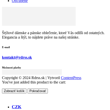
Obľúbené
Štýlové dámske a pánske oblečenie, ktoré Vás odlíši od ostatných.
Elegancia a štýl, to nájdete práve na našej stránke.
E-mail
kontakt@rdrss.sk
Možnosti platby
Copyright © 2024 Rdrss.sk | Vytvoril
ContentPress
You've just added this product to the cart:
Zobraziť košík
Pokračovať
CZK