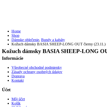
Home
Shop
Dámske oblečenie
,
Bundy a kabáty
Kožuch dámsky BASIA SHEEP-LONG OUT čierny (23.11.)
Kožuch dámsky BASIA SHEEP-LONG OUT 
Informácie
Všeobecné obchodné podmienky
Zásady ochrany osobných údajov
Doprava
Kontakt
Účet
Môj účet
Košík