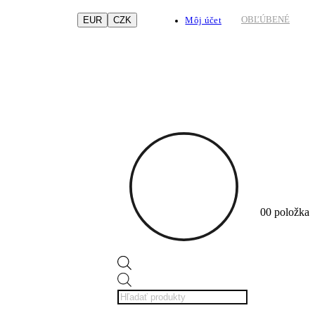
EUR
CZK
OBĽÚBENÉ
Môj účet
0
0 položka
Products
search