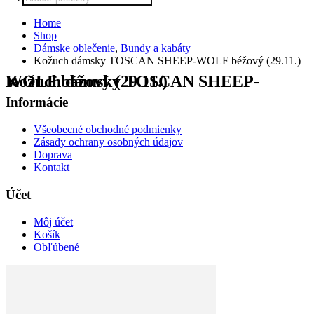
search
Home
Shop
Dámske oblečenie
,
Bundy a kabáty
Kožuch dámsky TOSCAN SHEEP-WOLF béžový (29.11.)
Kožuch dámsky TOSCAN SHEEP-WOLF béžový (29.11.)
Informácie
Všeobecné obchodné podmienky
Zásady ochrany osobných údajov
Doprava
Kontakt
Účet
Môj účet
Košík
Obľúbené