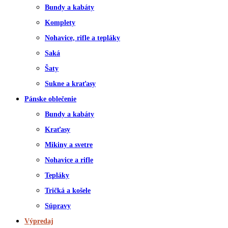
Bundy a kabáty
Komplety
Nohavice, rifle a tepláky
Saká
Šaty
Sukne a kraťasy
Pánske oblečenie
Bundy a kabáty
Kraťasy
Mikiny a svetre
Nohavice a rifle
Tepláky
Tričká a košele
Súpravy
Výpredaj