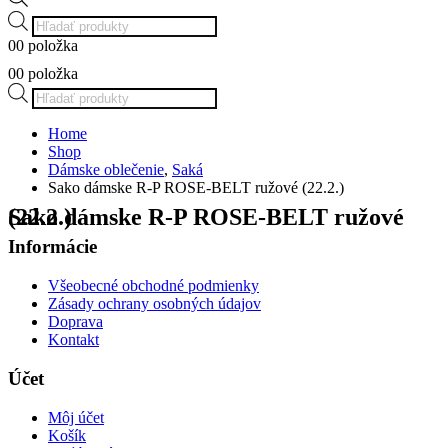
Products
search
0
0 položka
0
0 položka
Products
search
Home
Shop
Dámske oblečenie
,
Saká
Sako dámske R-P ROSE-BELT ružové (22.2.)
Sako dámske R-P ROSE-BELT ružové (22.2.)
Informácie
Všeobecné obchodné podmienky
Zásady ochrany osobných údajov
Doprava
Kontakt
Účet
Môj účet
Košík