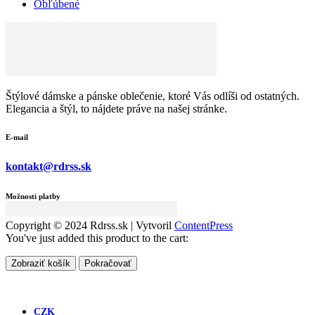
Obľúbené
Štýlové dámske a pánske oblečenie, ktoré Vás odlíši od ostatných.
Elegancia a štýl, to nájdete práve na našej stránke.
E-mail
kontakt@rdrss.sk
Možnosti platby
Copyright © 2024 Rdrss.sk | Vytvoril
ContentPress
You've just added this product to the cart:
Zobraziť košík
Pokračovať
CZK