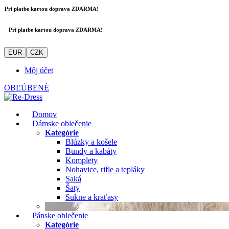
Pri platbe kartou doprava ZDARMA!
Pri platbe kartou doprava ZDARMA!
EUR
CZK
Môj účet
OBĽÚBENÉ
Domov
Dámske oblečenie
Kategórie
Blúzky a košele
Bundy a kabáty
Komplety
Nohavice, rifle a tepláky
Saká
Šaty
Sukne a kraťasy
Pánske oblečenie
Kategórie