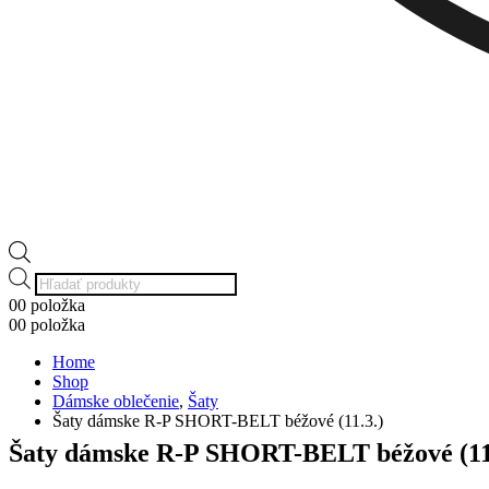
Products
search
0
0 položka
0
0 položka
Home
Shop
Dámske oblečenie
,
Šaty
Šaty dámske R-P SHORT-BELT béžové (11.3.)
Šaty dámske R-P SHORT-BELT béžové (11