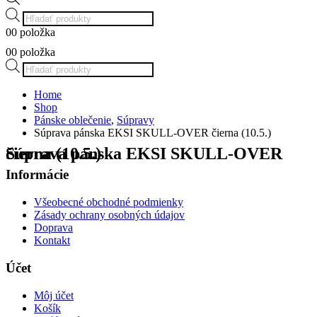
Products
search
0
0 položka
0
0 položka
Products
search
Home
Shop
Pánske oblečenie
,
Súpravy
Súprava pánska EKSI SKULL-OVER čierna (10.5.)
Súprava pánska EKSI SKULL-OVER čierna (10.5.)
Informácie
Všeobecné obchodné podmienky
Zásady ochrany osobných údajov
Doprava
Kontakt
Účet
Môj účet
Košík