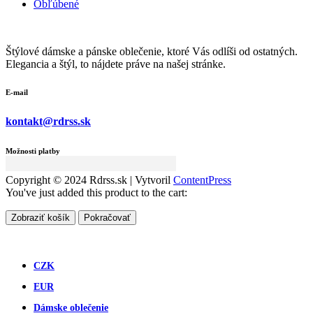
Obľúbené
Štýlové dámske a pánske oblečenie, ktoré Vás odlíši od ostatných.
Elegancia a štýl, to nájdete práve na našej stránke.
E-mail
kontakt@rdrss.sk
Možnosti platby
Copyright © 2024 Rdrss.sk | Vytvoril
ContentPress
You've just added this product to the cart:
Zobraziť košík
Pokračovať
CZK
EUR
Dámske oblečenie