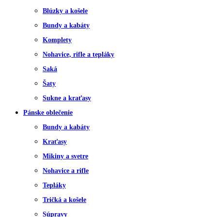
Blúzky a košele
Bundy a kabáty
Komplety
Nohavice, rifle a tepláky
Saká
Šaty
Sukne a kraťasy
Pánske oblečenie
Bundy a kabáty
Kraťasy
Mikiny a svetre
Nohavice a rifle
Tepláky
Tričká a košele
Súpravy