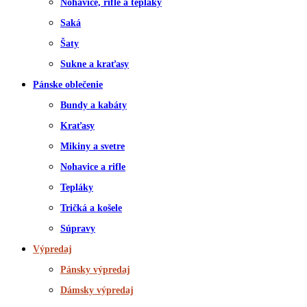
Nohavice, rifle a tepláky
Saká
Šaty
Sukne a kraťasy
Pánske oblečenie
Bundy a kabáty
Kraťasy
Mikiny a svetre
Nohavice a rifle
Tepláky
Tričká a košele
Súpravy
Výpredaj
Pánsky výpredaj
Dámsky výpredaj