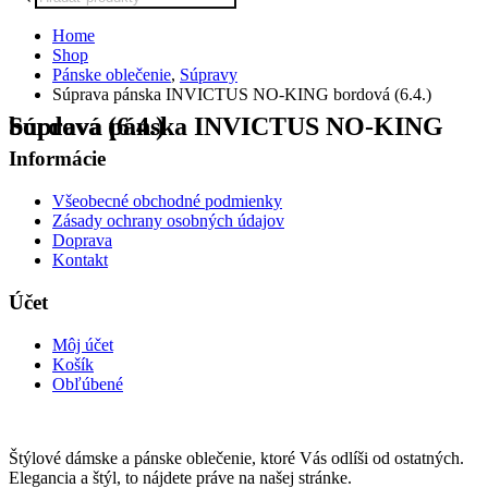
search
Home
Shop
Pánske oblečenie
,
Súpravy
Súprava pánska INVICTUS NO-KING bordová (6.4.)
Súprava pánska INVICTUS NO-KING bordová (6.4.)
Informácie
Všeobecné obchodné podmienky
Zásady ochrany osobných údajov
Doprava
Kontakt
Účet
Môj účet
Košík
Obľúbené
Štýlové dámske a pánske oblečenie, ktoré Vás odlíši od ostatných.
Elegancia a štýl, to nájdete práve na našej stránke.