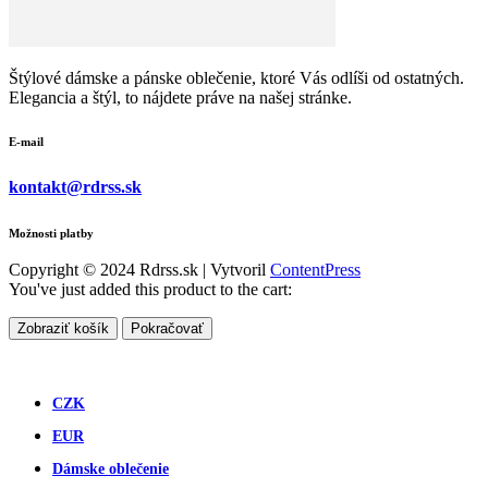
Štýlové dámske a pánske oblečenie, ktoré Vás odlíši od ostatných.
Elegancia a štýl, to nájdete práve na našej stránke.
E-mail
kontakt@rdrss.sk
Možnosti platby
Copyright © 2024 Rdrss.sk | Vytvoril
ContentPress
You've just added this product to the cart:
Zobraziť košík
Pokračovať
CZK
EUR
Dámske oblečenie