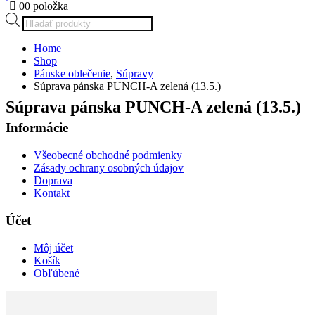
0
0 položka
Products
search
Home
Shop
Pánske oblečenie
,
Súpravy
Súprava pánska PUNCH-A zelená (13.5.)
Súprava pánska PUNCH-A zelená (13.5.)
Informácie
Všeobecné obchodné podmienky
Zásady ochrany osobných údajov
Doprava
Kontakt
Účet
Môj účet
Košík
Obľúbené