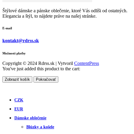
Štýlové dámske a pánske oblečenie, ktoré Vás odlíši od ostatných.
Elegancia a štýl, to nájdete práve na našej stránke.
E-mail
kontakt@rdrss.sk
Možnosti platby
Copyright © 2024 Rdrss.sk | Vytvoril
ContentPress
You've just added this product to the cart:
Zobraziť košík
Pokračovať
CZK
EUR
Dámske oblečenie
Blúzky a košele