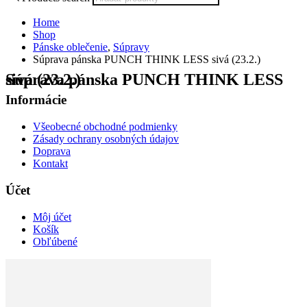
Home
Shop
Pánske oblečenie
,
Súpravy
Súprava pánska PUNCH THINK LESS sivá (23.2.)
Súprava pánska PUNCH THINK LESS sivá (23.2.)
Informácie
Všeobecné obchodné podmienky
Zásady ochrany osobných údajov
Doprava
Kontakt
Účet
Môj účet
Košík
Obľúbené