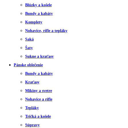
Blúzky a košele
Bundy a kabáty
Komplety
Nohavice, rifle a tepláky
Saká
Šaty
Sukne a kraťasy
Pánske oblečenie
Bundy a kabáty
Kraťasy
Mikiny a svetre
Nohavice a rifle
Tepláky
Tričká a košele
Súpravy