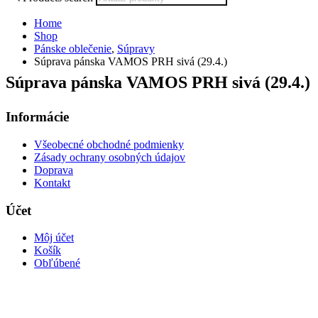
Home
Shop
Pánske oblečenie
,
Súpravy
Súprava pánska VAMOS PRH sivá (29.4.)
Súprava pánska VAMOS PRH sivá (29.4.)
Informácie
Všeobecné obchodné podmienky
Zásady ochrany osobných údajov
Doprava
Kontakt
Účet
Môj účet
Košík
Obľúbené