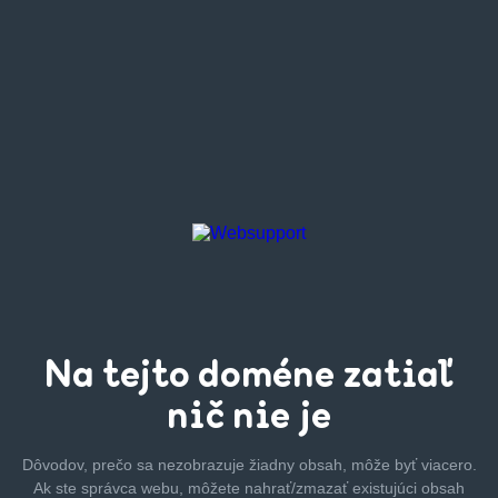
Na tejto
doméne zatiaľ
nič nie je
Dôvodov, prečo sa nezobrazuje žiadny obsah, môže byť
viacero.
Ak ste správca webu, môžete nahrať/zmazať
existujúci obsah