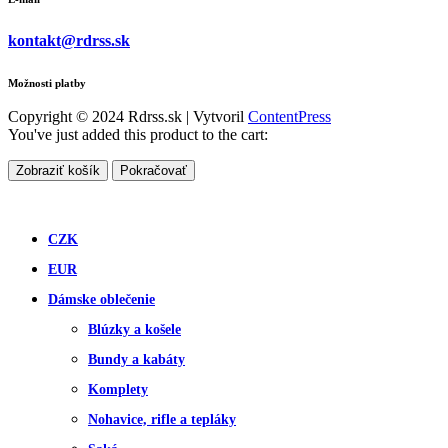
kontakt@rdrss.sk
Možnosti platby
Copyright © 2024 Rdrss.sk | Vytvoril
ContentPress
You've just added this product to the cart:
Zobraziť košík
Pokračovať
CZK
EUR
Dámske oblečenie
Blúzky a košele
Bundy a kabáty
Komplety
Nohavice, rifle a tepláky