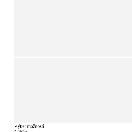
produktu.
Tento
Výber možností
produkt
Náhľad