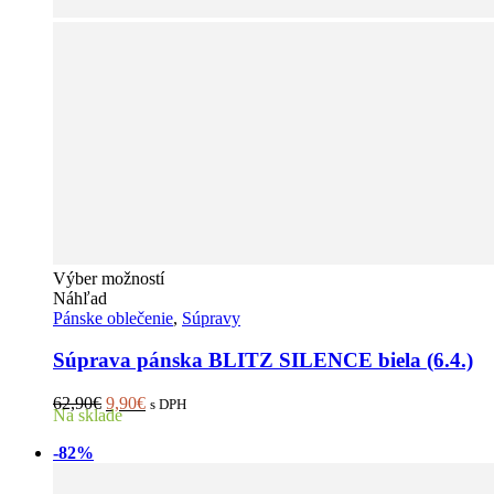
Tento
Výber možností
produkt
Náhľad
má
Pánske oblečenie
,
Súpravy
viacero
variantov.
Súprava pánska BLITZ SILENCE biela (6.4.)
Možnosti
si
Pôvodná
Aktuálna
62,90
€
9,90
€
s DPH
Na sklade
môžete
cena
cena
vybrať
bola:
je:
-82%
na
62,90€.
9,90€.
stránke