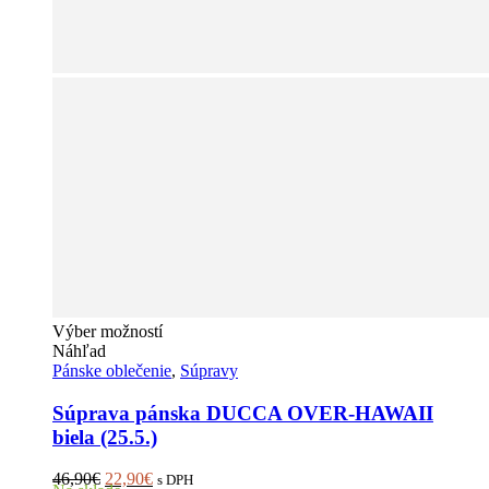
Tento
Výber možností
produkt
Náhľad
má
Pánske oblečenie
,
Súpravy
viacero
variantov.
Súprava pánska DUCCA OVER-HAWAII
Možnosti
biela (25.5.)
si
môžete
Pôvodná
Aktuálna
46,90
€
22,90
€
s DPH
vybrať