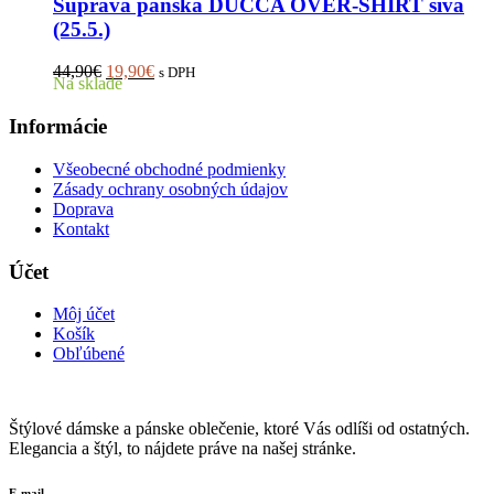
variantov.
Súprava pánska DUCCA OVER-SHIRT sivá
Možnosti
(25.5.)
si
môžete
Pôvodná
Aktuálna
44,90
€
19,90
€
s DPH
vybrať
Na sklade
cena
cena
na
bola:
je:
stránke
Informácie
44,90€.
19,90€.
produktu.
Všeobecné obchodné podmienky
Zásady ochrany osobných údajov
Doprava
Kontakt
Účet
Môj účet
Košík
Obľúbené
Štýlové dámske a pánske oblečenie, ktoré Vás odlíši od ostatných.
Elegancia a štýl, to nájdete práve na našej stránke.
E-mail