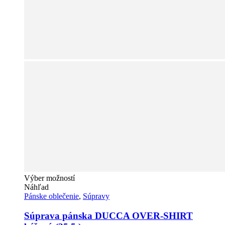
Tento
Výber možností
produkt
Náhľad
má
Pánske oblečenie
,
Súpravy
viacero
variantov.
Súprava pánska DUCCA OVER-SHIRT
Možnosti