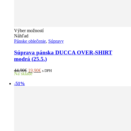
Tento
Výber možností
produkt
Náhľad
má
Pánske oblečenie
,
Súpravy
viacero
variantov.
Súprava pánska DUCCA OVER-SHIRT
Možnosti
modrá (25.5.)
si
môžete
Pôvodná
Aktuálna
44,90
€
19,90
€
s DPH
vybrať
Na sklade
cena
cena
na
bola:
je:
stránke
-51%
44,90€.
19,90€.
produktu.