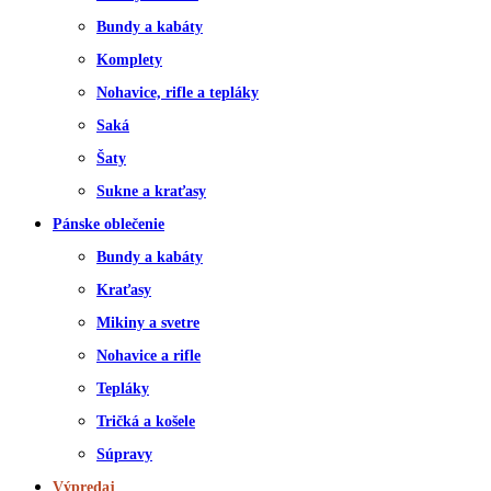
Bundy a kabáty
Komplety
Nohavice, rifle a tepláky
Saká
Šaty
Sukne a kraťasy
Pánske oblečenie
Bundy a kabáty
Kraťasy
Mikiny a svetre
Nohavice a rifle
Tepláky
Tričká a košele
Súpravy
Výpredaj