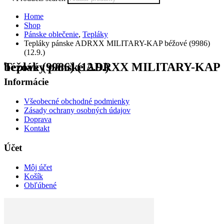
Home
Shop
Pánske oblečenie
,
Tepláky
Tepláky pánske ADRXX MILITARY-KAP béžové (9986)
(12.9.)
Tepláky pánske ADRXX MILITARY-KAP béžové (9986) (12.9.)
Informácie
Všeobecné obchodné podmienky
Zásady ochrany osobných údajov
Doprava
Kontakt
Účet
Môj účet
Košík
Obľúbené