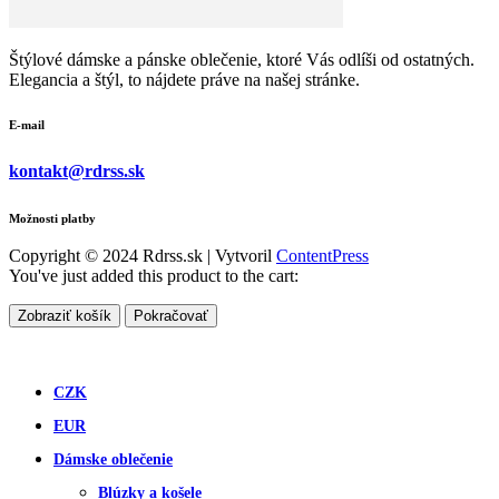
Štýlové dámske a pánske oblečenie, ktoré Vás odlíši od ostatných.
Elegancia a štýl, to nájdete práve na našej stránke.
E-mail
kontakt@rdrss.sk
Možnosti platby
Copyright © 2024 Rdrss.sk | Vytvoril
ContentPress
You've just added this product to the cart:
Zobraziť košík
Pokračovať
CZK
EUR
Dámske oblečenie
Blúzky a košele