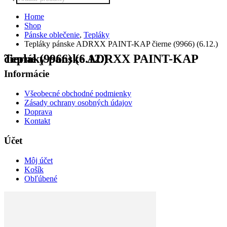
search
Home
Shop
Pánske oblečenie
,
Tepláky
Tepláky pánske ADRXX PAINT-KAP čierne (9966) (6.12.)
Tepláky pánske ADRXX PAINT-KAP čierne (9966) (6.12.)
Informácie
Všeobecné obchodné podmienky
Zásady ochrany osobných údajov
Doprava
Kontakt
Účet
Môj účet
Košík
Obľúbené