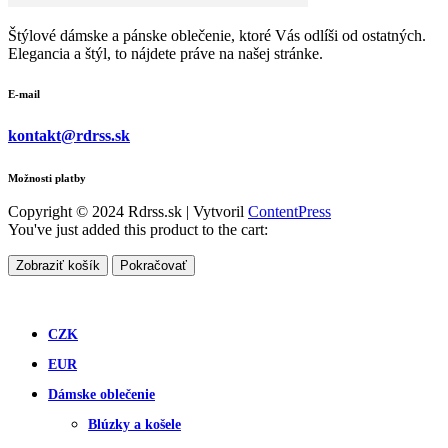
Štýlové dámske a pánske oblečenie, ktoré Vás odlíši od ostatných.
Elegancia a štýl, to nájdete práve na našej stránke.
E-mail
kontakt@rdrss.sk
Možnosti platby
Copyright © 2024 Rdrss.sk | Vytvoril
ContentPress
You've just added this product to the cart:
Zobraziť košík
Pokračovať
CZK
EUR
Dámske oblečenie
Blúzky a košele