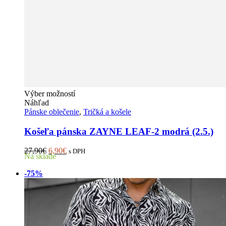
Tento
Výber možností
produkt
Náhľad
má
Pánske oblečenie
,
Tričká a košele
viacero
variantov.
Košeľa pánska ZAYNE LEAF-2 modrá (2.5.)
Možnosti
si
Pôvodná
Aktuálna
27,90
€
6,90
€
s DPH
Na sklade
môžete
cena
cena
vybrať
bola:
je:
-75%
na
27,90€.
6,90€.
stránke
produktu.