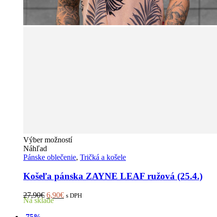
Tento
Výber možností
produkt
Náhľad
má
Pánske oblečenie
,
Tričká a košele
viacero
variantov.
Košeľa pánska ZAYNE LEAF ružová (25.4.)
Možnosti
si
Pôvodná
Aktuálna
27,90
€
6,90
€
s DPH
Na sklade
môžete
cena
cena
vybrať
bola:
je:
-75%