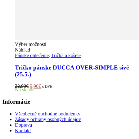
Tento
Výber možností
produkt
Náhľad
má
Pánske oblečenie
,
Tričká a košele
viacero
variantov.
Tričko pánske DUCCA OVER-SIMPLE sivé
Možnosti
(25.5.)
si
môžete
Pôvodná
Aktuálna
22,90
€
9,90
€
s DPH
vybrať
Na sklade
cena
cena
na
bola:
je:
stránke
Informácie
22,90€.
9,90€.
produktu.
Všeobecné obchodné podmienky
Zásady ochrany osobných údajov
Doprava
Kontakt