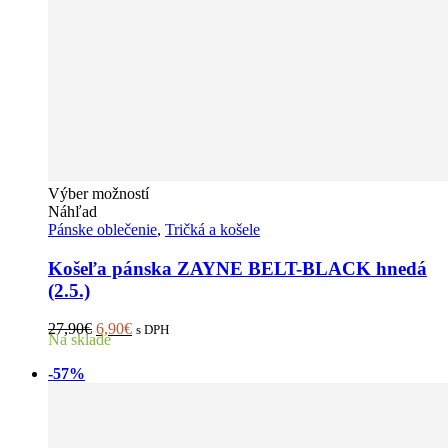
Tento
Výber možností
produkt
Náhľad
má
Pánske oblečenie
,
Tričká a košele
viacero
variantov.
Košeľa pánska ZAYNE BELT-BLACK hnedá
Možnosti
(2.5.)
si
môžete
Pôvodná
Aktuálna
27,90
€
6,90
€
s DPH
vybrať
Na sklade
cena
cena
na
bola:
je:
stránke
-57%
27,90€.
6,90€.
produktu.