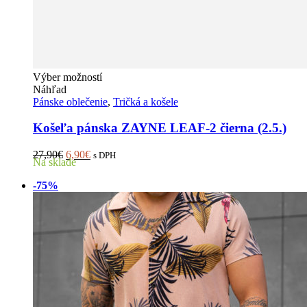
Tento
Výber možností
produkt
Náhľad
má
Pánske oblečenie
,
Tričká a košele
viacero
variantov.
Košeľa pánska ZAYNE LEAF-2 čierna (2.5.)
Možnosti
si
Pôvodná
Aktuálna
27,90
€
6,90
€
s DPH
Na sklade
môžete
cena
cena
vybrať
bola:
je:
-75%
na
27,90€.
6,90€.
stránke
produktu.