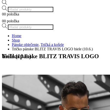
Products
search
0
0 položka
0
0 položka
Products
search
Home
Shop
Pánske oblečenie
,
Tričká a košele
Tričko pánske BLITZ TRAVIS LOGO biele (10.6.)
Tričko pánske BLITZ TRAVIS LOGO biele (10.6.)