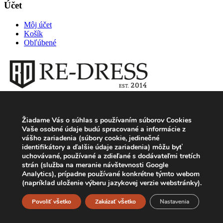
Účet
Môj účet
Košík
Obľúbené
Štýlové dámske a pánske oblečenie, ktoré Vás odlíši od ostatných.
Elegancia a štýl, to nájdete práve na našej stránke.
Žiadame Vás o súhlas s používaním súborov Cookies
Vaše osobné údaje budú spracované a informácie z
vášho zariadenia (súbory cookie, jedinečné
E-mail
identifikátory a ďalšie údaje zariadenia) môžu byť
uchovávané, používané a zdieľané s dodávateľmi tretích
kontakt@rdrss.sk
strán (služba na meranie návštevnosti Google
Analytics), prípadne používané konkrétne týmto webom
Možnosti platby
(napríklad uloženie výberu jazykovej verzie webstránky).
Copyright © 2024 Rdrss.sk | Vytvoril
ContentPress
Povoliť všetko
Zakázať všetko
Nastavenia
You've just added this product to the cart: