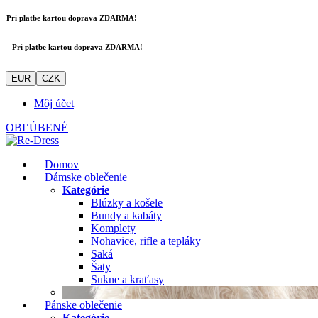
Pri platbe kartou doprava ZDARMA!
Pri platbe kartou doprava ZDARMA!
EUR
CZK
Môj účet
OBĽÚBENÉ
Domov
Dámske oblečenie
Kategórie
Blúzky a košele
Bundy a kabáty
Komplety
Nohavice, rifle a tepláky
Saká
Šaty
Sukne a kraťasy
Pánske oblečenie
Kategórie