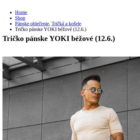
Home
Shop
Pánske oblečenie
,
Tričká a košele
Tričko pánske YOKI béžové (12.6.)
Tričko pánske YOKI béžové (12.6.)