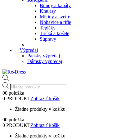
Bundy a kabáty
Kraťasy
Mikiny a svetre
Nohavice a rifle
Tepláky
Tričká a košele
Súpravy
Výpredaj
Pánsky výpredaj
Dámsky výpredaj
Products
search
0
0 položka
0 PRODUKT
Zobraziť košík
Žiadne produkty v košíku.
0
0 položka
0 PRODUKT
Zobraziť košík
Žiadne produkty v košíku.