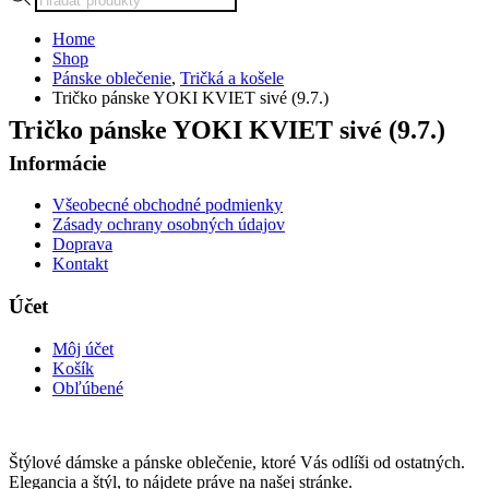
search
Home
Shop
Pánske oblečenie
,
Tričká a košele
Tričko pánske YOKI KVIET sivé (9.7.)
Tričko pánske YOKI KVIET sivé (9.7.)
Informácie
Všeobecné obchodné podmienky
Zásady ochrany osobných údajov
Doprava
Kontakt
Účet
Môj účet
Košík
Obľúbené
Štýlové dámske a pánske oblečenie, ktoré Vás odlíši od ostatných.
Elegancia a štýl, to nájdete práve na našej stránke.