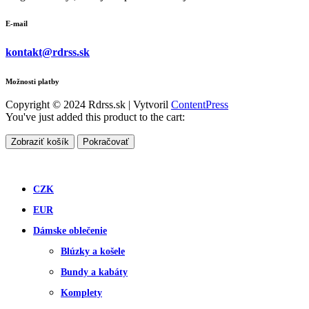
E-mail
kontakt@rdrss.sk
Možnosti platby
Copyright © 2024 Rdrss.sk | Vytvoril
ContentPress
You've just added this product to the cart:
Zobraziť košík
Pokračovať
CZK
EUR
Dámske oblečenie
Blúzky a košele
Bundy a kabáty
Komplety